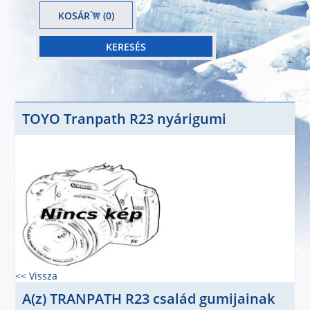
KOSÁR
(0)
TOYO Tranpath R23 nyárigumi
<< Vissza
A(z) TRANPATH R23 család gumijainak