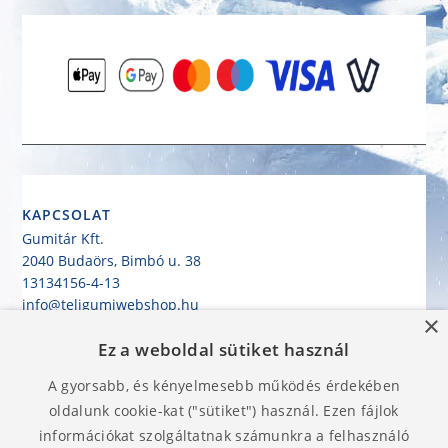
KAPCSOLAT
Gumitár Kft.
2040 Budaörs, Bimbó u. 38
13134156-4-13
info@teligumiwebshop.hu
×
+36 30/943-1485
Ez a weboldal sütiket használ
KEZDŐLAP
A gyorsabb, és kényelmesebb működés érdekében
GUMIABRONCS HASZNÁLATI UTASÍTÁS
SZÁLLÍTÁS
oldalunk cookie-kat ("sütiket") használ. Ezen fájlok
KÁTYÚGARANCIA
információkat szolgáltatnak számunkra a felhasználó