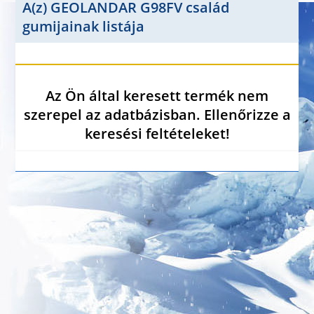
A(z) GEOLANDAR G98FV család
gumijainak listája
Az Ön által keresett termék nem
szerepel az adatbázisban. Ellenőrizze a
keresési feltételeket!