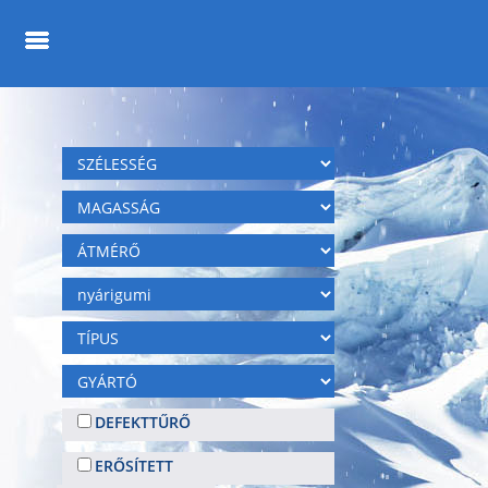
DEFEKTTŰRŐ
ERŐSÍTETT