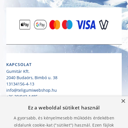
KAPCSOLAT
Gumitár Kft.
2040 Budaörs, Bimbó u. 38
13134156-4-13
info@teligumiwebshop.hu
+36 30/943-1485
×
Ez a weboldal sütiket használ
KEZDŐLAP
GUMIABRONCS HASZNÁLATI UTASÍTÁS
A gyorsabb, és kényelmesebb működés érdekében
SZÁLLÍTÁS
oldalunk cookie-kat ("sütiket") használ. Ezen fájlok
KÁTYÚGARANCIA