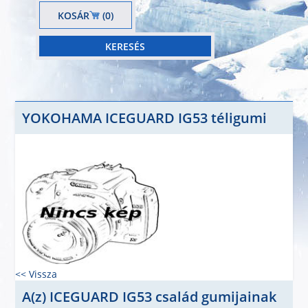
KOSÁR
(0)
YOKOHAMA ICEGUARD IG53 téligumi
<< Vissza
A(z) ICEGUARD IG53 család gumijainak