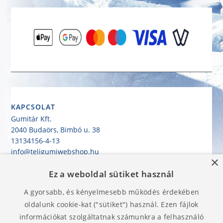
KAPCSOLAT
Gumitár Kft.
2040 Budaörs, Bimbó u. 38
13134156-4-13
info@teligumiwebshop.hu
×
+36 30/943-1485
Ez a weboldal sütiket használ
KEZDŐLAP
A gyorsabb, és kényelmesebb működés érdekében
GUMIABRONCS HASZNÁLATI UTASÍTÁS
SZÁLLÍTÁS
oldalunk cookie-kat ("sütiket") használ. Ezen fájlok
KÁTYÚGARANCIA
információkat szolgáltatnak számunkra a felhasználó