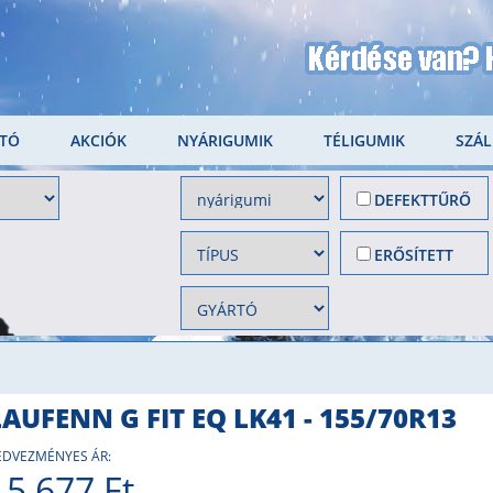
LTÓ
AKCIÓK
NYÁRIGUMIK
TÉLIGUMIK
SZÁL
DEFEKTTŰRŐ
ERŐSÍTETT
LAUFENN G FIT EQ LK41 - 155/70R13
EDVEZMÉNYES ÁR:
15 677 Ft