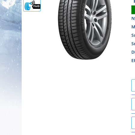
70dB
N
M
S
S
D
E