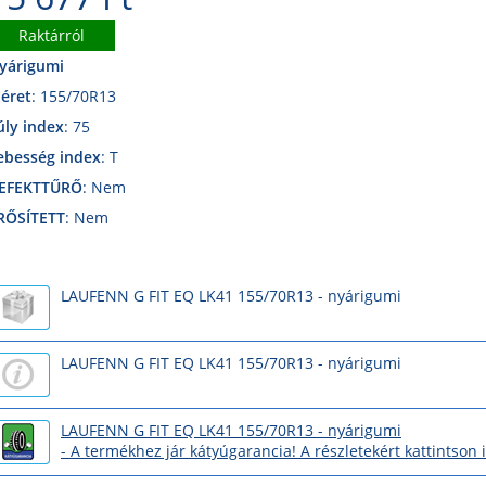
Raktárról
yárigumi
éret
: 155/70R13
úly index
: 75
ebesség index
: T
EFEKTTŰRŐ
: Nem
RŐSÍTETT
: Nem
LAUFENN G FIT EQ LK41 155/70R13 - nyárigumi
LAUFENN G FIT EQ LK41 155/70R13 - nyárigumi
LAUFENN G FIT EQ LK41 155/70R13 - nyárigumi
- A termékhez jár kátyúgarancia! A részletekért kattintson 