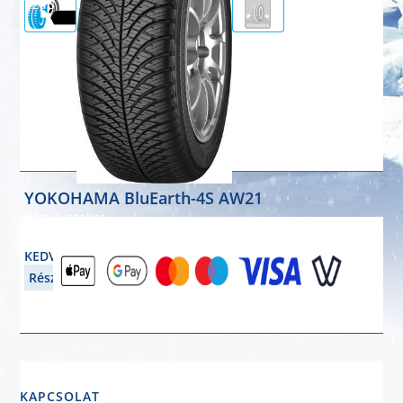
72dB
YOKOHAMA BluEarth-4S AW21
négyévszakos
195/55R16 87H
KEDVEZMÉNYES ÁR: 39 677 Ft
Részletek
KAPCSOLAT