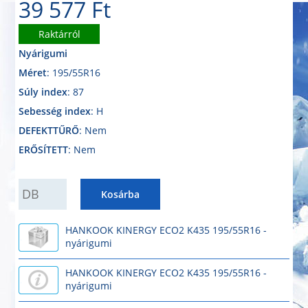
39 577 Ft
Raktárról
Nyárigumi
Méret
: 195/55R16
Súly index
: 87
Sebesség index
: H
DEFEKTTŰRŐ
: Nem
ERŐSÍTETT
: Nem
QUANTITY
Kosárba
HANKOOK KINERGY ECO2 K435 195/55R16 -
nyárigumi
HANKOOK KINERGY ECO2 K435 195/55R16 -
nyárigumi