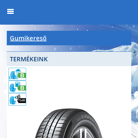
Gumikereső
TERMÉKEINK
71dB