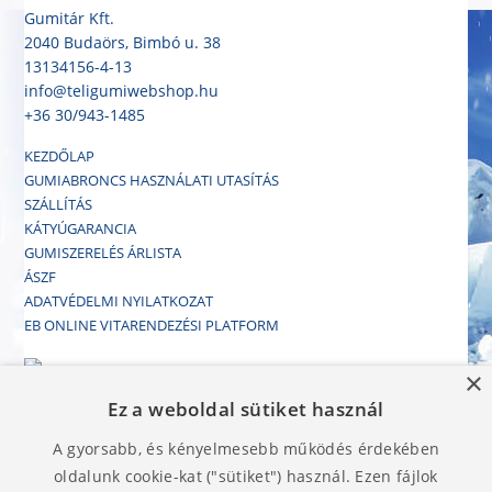
Gumitár Kft.
2040 Budaörs, Bimbó u. 38
13134156-4-13
info@teligumiwebshop.hu
+36 30/943-1485
KEZDŐLAP
GUMIABRONCS HASZNÁLATI UTASÍTÁS
SZÁLLÍTÁS
KÁTYÚGARANCIA
GUMISZERELÉS ÁRLISTA
ÁSZF
ADATVÉDELMI NYILATKOZAT
EB ONLINE VITARENDEZÉSI PLATFORM
×
Az International Cert Hungary Kft. által ICH
Ez a weboldal sütiket használ
241103 regisztrációs számon tanúsított
minőségirányítási rendszert működtető
A gyorsabb, és kényelmesebb működés érdekében
szervezet.
oldalunk cookie-kat ("sütiket") használ. Ezen fájlok