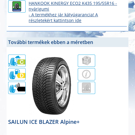
HANKOOK KINERGY ECO2 K435 195/55R16 -
nyárigumi
- A termékhez jár kátyúgarancia! A
részletekért kattintson ide
További termékek ebben a méretben
72dB
SAILUN ICE BLAZER Alpine+
téligumi
195/55R16 87H