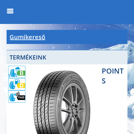
Gumikereső
TERMÉKEINK
POINT
S
70dB