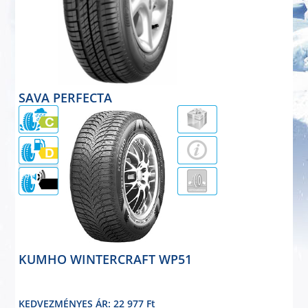
SAVA PERFECTA
nyárigumi
165/70R13 79T
KEDVEZMÉNYES ÁR: 20 377 Ft
Részletek
70dB
KUMHO WINTERCRAFT WP51
téligumi
165/70R13 79T
KEDVEZMÉNYES ÁR: 22 977 Ft