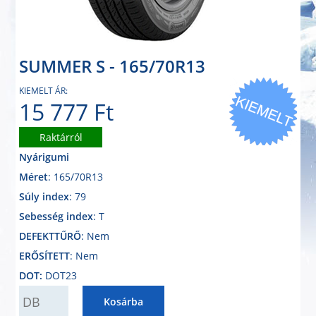
SUMMER S - 165/70R13
KIEMELT ÁR:
15 777 Ft
Raktárról
Nyárigumi
Méret
: 165/70R13
Súly index
: 79
Sebesség index
: T
DEFEKTTŰRŐ
: Nem
ERŐSÍTETT
: Nem
DOT:
DOT23
QUANTITY
Kosárba