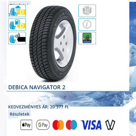
Részletek
71dB
DEBICA NAVIGATOR 2
négyévszakos
165/70R13 79T
KEDVEZMÉNYES ÁR: 20 377 Ft
Részletek