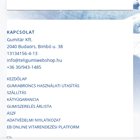
KAPCSOLAT
Gumitár Kft.
2040 Budaörs, Bimbó u. 38
13134156-4-13
info@teligumiwebshop.hu
+36 30/943-1485
KEZDŐLAP
GUMIABRONCS HASZNÁLATI UTASÍTÁS
SZÁLLÍTÁS
KÁTYÚGARANCIA
GUMISZERELÉS ÁRLISTA
ÁSZF
ADATVÉDELMI NYILATKOZAT
EB ONLINE VITARENDEZÉSI PLATFORM