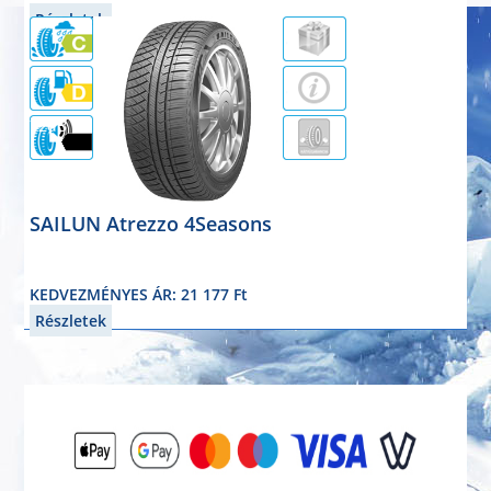
Részletek
72dB
SAILUN Atrezzo 4Seasons
négyévszakos
195/55R16 87V
KEDVEZMÉNYES ÁR: 21 177 Ft
Részletek