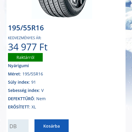
195/55R16
KEDVEZMÉNYES ÁR:
34 977 Ft
Raktárról
Nyárigumi
Méret
: 195/55R16
Súly index
: 91
Sebesség index
: V
DEFEKTTŰRŐ
: Nem
ERŐSÍTETT
: XL
QUANTITY
Kosárba