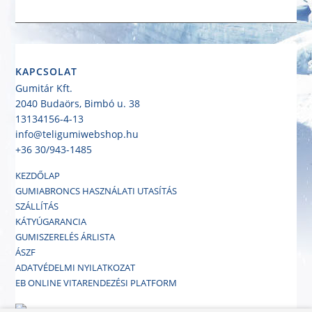
KAPCSOLAT
Gumitár Kft.
2040 Budaörs, Bimbó u. 38
13134156-4-13
info@teligumiwebshop.hu
+36 30/943-1485
KEZDŐLAP
GUMIABRONCS HASZNÁLATI UTASÍTÁS
SZÁLLÍTÁS
KÁTYÚGARANCIA
GUMISZERELÉS ÁRLISTA
ÁSZF
ADATVÉDELMI NYILATKOZAT
EB ONLINE VITARENDEZÉSI PLATFORM