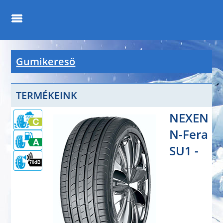
Gumikereső
TERMÉKEINK
NEXEN
N-Fera
SU1 -
70dB