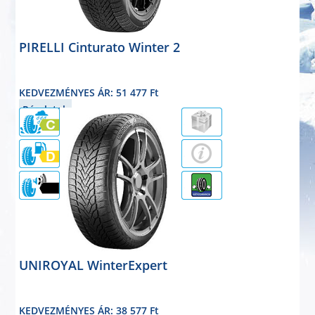
PIRELLI Cinturato Winter 2
téligumi
195/55R16 91H
KEDVEZMÉNYES ÁR: 51 477 Ft
Részletek
72dB
UNIROYAL WinterExpert
téligumi
195/55R16 91H
KEDVEZMÉNYES ÁR: 38 577 Ft