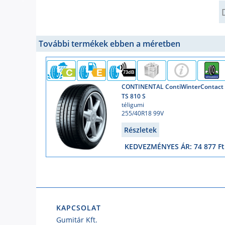
Q
További termékek ebben a méretben
73dB
CONTINENTAL ContiWinterContact
TS 810 S
téligumi
255/40R18 99V
Részletek
KEDVEZMÉNYES ÁR: 74 877 Ft
KAPCSOLAT
Gumitár Kft.