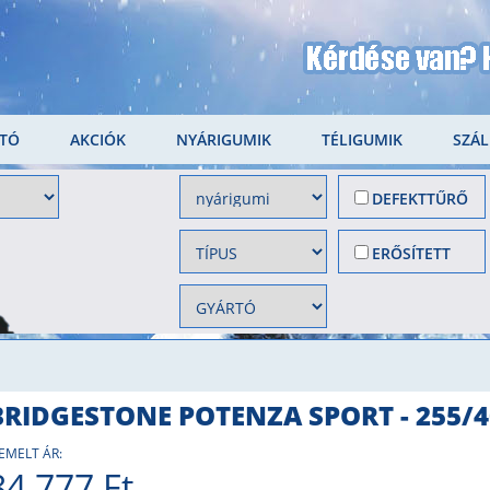
LTÓ
AKCIÓK
NYÁRIGUMIK
TÉLIGUMIK
SZÁL
DEFEKTTŰRŐ
ERŐSÍTETT
BRIDGESTONE POTENZA SPORT - 255/
IEMELT ÁR:
84 777 Ft