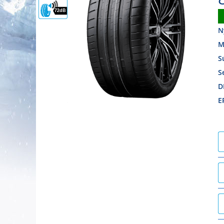
72dB
N
M
S
S
D
E