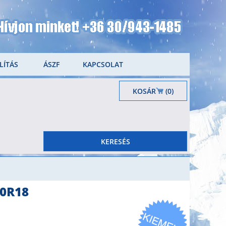
LÍTÁS
ÁSZF
KAPCSOLAT
KOSÁR
(0)
40R18