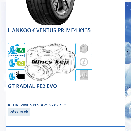
HANKOOK VENTUS PRIME4 K135
nyárigumi
225/50R17 94W
KEDVEZMÉNYES ÁR: 41 477 Ft
Részletek
69dB
GT RADIAL FE2 EVO
nyárigumi
225/50R17 98Y
KEDVEZMÉNYES ÁR: 35 877 Ft
Részletek