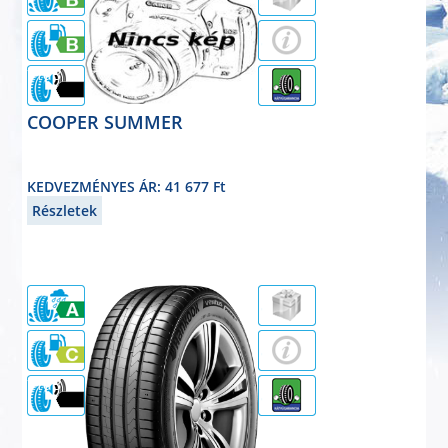
71dB
COOPER SUMMER
nyárigumi
225/50R17 94W
KEDVEZMÉNYES ÁR: 41 677 Ft
Részletek
71dB