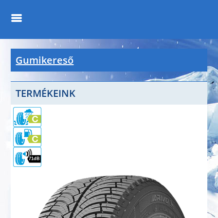
Gumikereső
TERMÉKEINK
71dB