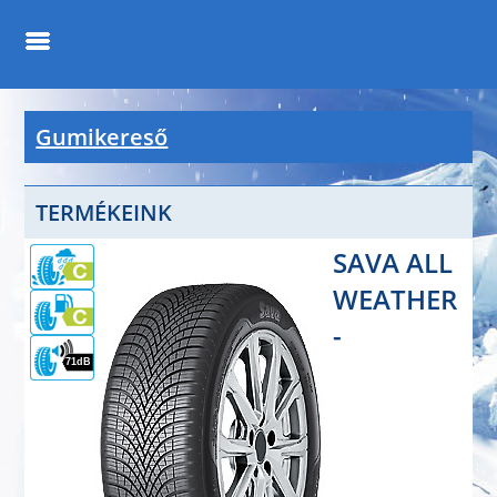
Gumikereső
TERMÉKEINK
SAVA ALL
WEATHER
-
71dB