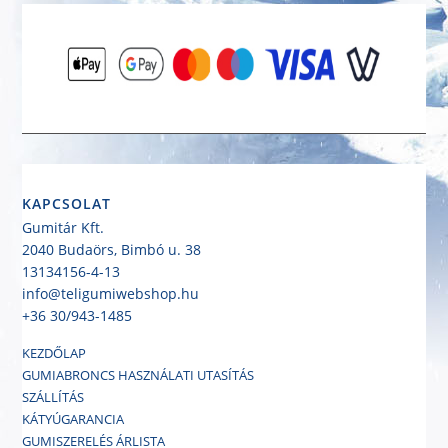
KAPCSOLAT
Gumitár Kft.
2040 Budaörs, Bimbó u. 38
13134156-4-13
info@teligumiwebshop.hu
+36 30/943-1485
KEZDŐLAP
GUMIABRONCS HASZNÁLATI UTASÍTÁS
SZÁLLÍTÁS
KÁTYÚGARANCIA
GUMISZERELÉS ÁRLISTA