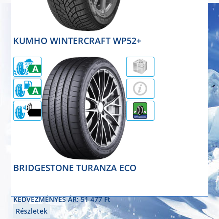
KUMHO WINTERCRAFT WP52+
téligumi
195/55R16 91H
KEDVEZMÉNYES ÁR: 36 777 Ft
Részletek
71dB
BRIDGESTONE TURANZA ECO
nyárigumi
195/55R16 91V
KEDVEZMÉNYES ÁR: 51 477 Ft
Részletek