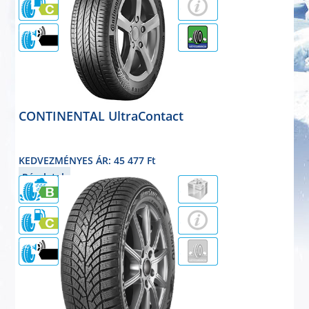
69dB
CONTINENTAL UltraContact
nyárigumi
195/55R16 87H
KEDVEZMÉNYES ÁR: 45 477 Ft
Részletek
72dB