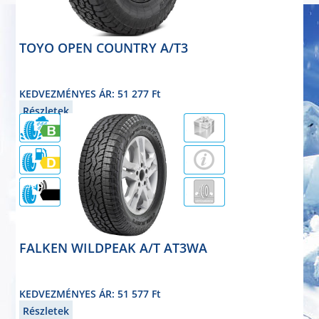
TOYO OPEN COUNTRY A/T3
négyévszakos
235/75R15 109T
KEDVEZMÉNYES ÁR: 51 277 Ft
Részletek
75dB
FALKEN WILDPEAK A/T AT3WA
négyévszakos
235/75R15 104S
KEDVEZMÉNYES ÁR: 51 577 Ft
Részletek