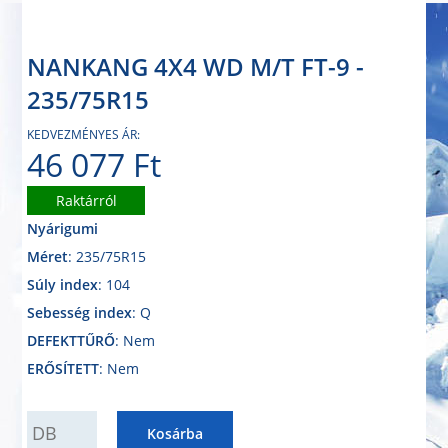
NANKANG 4X4 WD M/T FT-9 -
235/75R15
KEDVEZMÉNYES ÁR:
46 077 Ft
Raktárról
Nyárigumi
Méret
: 235/75R15
Súly index
: 104
Sebesség index
: Q
DEFEKTTŰRŐ
: Nem
ERŐSÍTETT
: Nem
QUANTITY
Kosárba