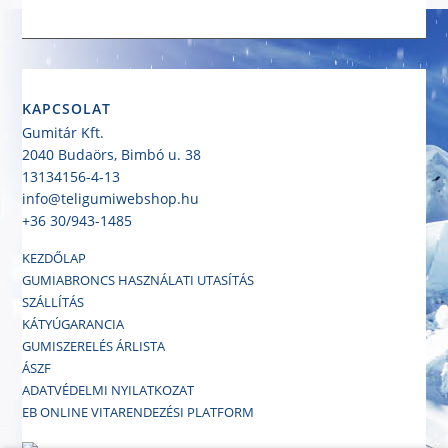
KAPCSOLAT
Gumitár Kft.
2040 Budaörs, Bimbó u. 38
13134156-4-13
info@teligumiwebshop.hu
+36 30/943-1485
KEZDŐLAP
GUMIABRONCS HASZNÁLATI UTASÍTÁS
SZÁLLÍTÁS
KÁTYÚGARANCIA
GUMISZERELÉS ÁRLISTA
ÁSZF
ADATVÉDELMI NYILATKOZAT
EB ONLINE VITARENDEZÉSI PLATFORM