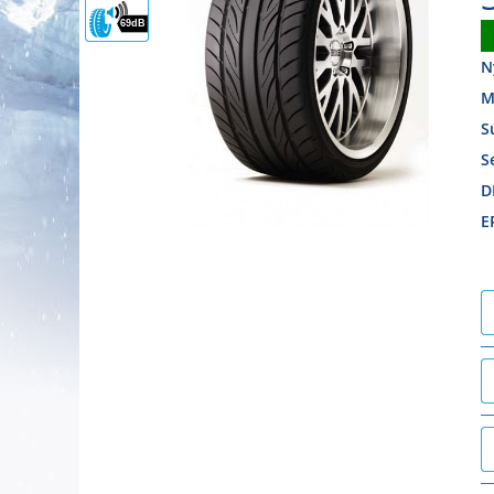
69dB
N
M
S
S
D
E