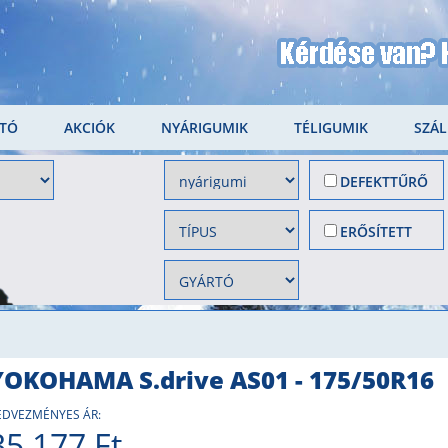
LTÓ
AKCIÓK
NYÁRIGUMIK
TÉLIGUMIK
SZÁL
DEFEKTTŰRŐ
ERŐSÍTETT
YOKOHAMA S.drive AS01 - 175/50R16
EDVEZMÉNYES ÁR:
35 177 Ft