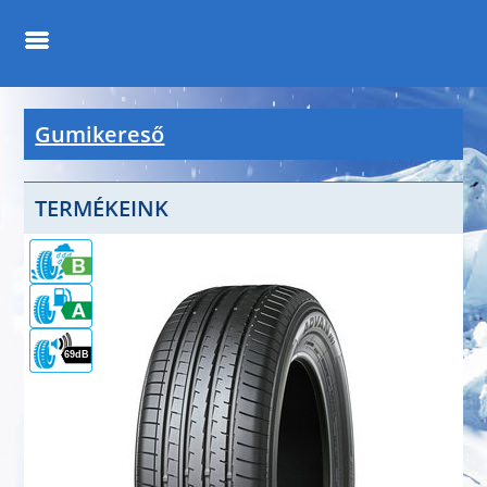
Gumikereső
TERMÉKEINK
69dB