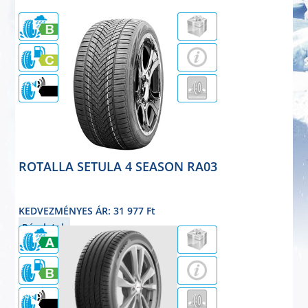
72dB
ROTALLA SETULA 4 SEASON RA03
négyévszakos
235/55R18 104V
KEDVEZMÉNYES ÁR: 31 977 Ft
Részletek
70dB