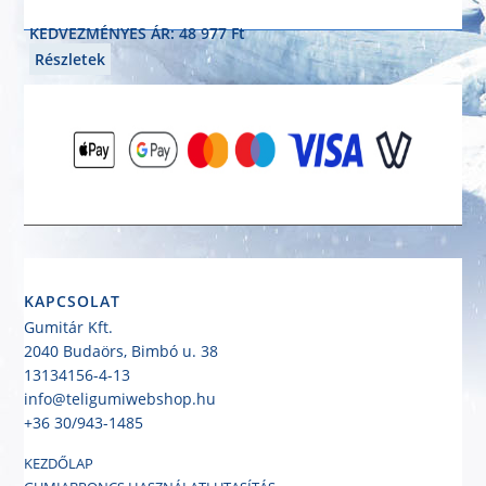
235/55R18 100W
KEDVEZMÉNYES ÁR: 48 977 Ft
Részletek
KAPCSOLAT
Gumitár Kft.
2040 Budaörs, Bimbó u. 38
13134156-4-13
info@teligumiwebshop.hu
+36 30/943-1485
KEZDŐLAP