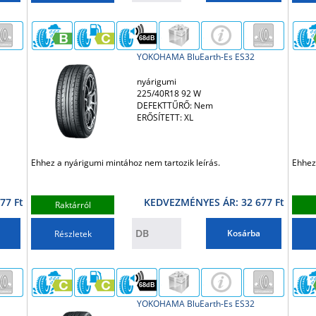
68dB
YOKOHAMA BluEarth-Es ES32
nyárigumi
225/40R18 92 W
DEFEKTTŰRŐ: Nem
ERŐSÍTETT: XL
Ehhez a nyárigumi mintához nem tartozik leírás.
Ehhez
77 Ft
KEDVEZMÉNYES ÁR: 32 677 Ft
Raktárról
Kosárba
Részletek
68dB
YOKOHAMA BluEarth-Es ES32