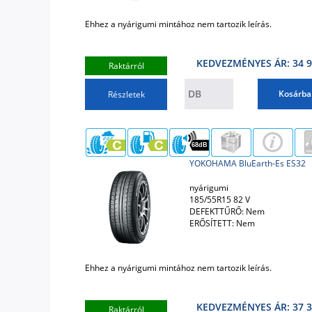
Ehhez a nyárigumi mintához nem tartozik leírás.
KEDVEZMÉNYES ÁR: 34 9
Raktárról
Kosárba
Részletek
68dB
YOKOHAMA BluEarth-Es ES32
nyárigumi
185/55R15 82 V
DEFEKTTŰRŐ: Nem
ERŐSÍTETT: Nem
Ehhez a nyárigumi mintához nem tartozik leírás.
KEDVEZMÉNYES ÁR: 37 3
Raktárról