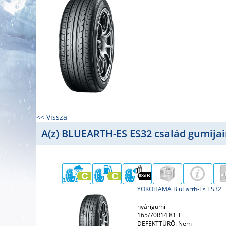
<< Vissza
A(z) BLUEARTH-ES ES32 család gumijai
68dB
YOKOHAMA BluEarth-Es ES32
nyárigumi
165/70R14 81 T
DEFEKTTŰRŐ: Nem