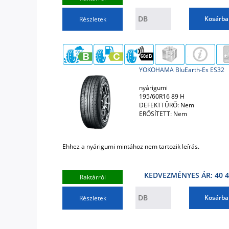
Kosárba
Részletek
68dB
YOKOHAMA BluEarth-Es ES32
nyárigumi
195/60R16 89 H
DEFEKTTŰRŐ: Nem
ERŐSÍTETT: Nem
Ehhez a nyárigumi mintához nem tartozik leírás.
KEDVEZMÉNYES ÁR: 40 4
Raktárról
Kosárba
Részletek