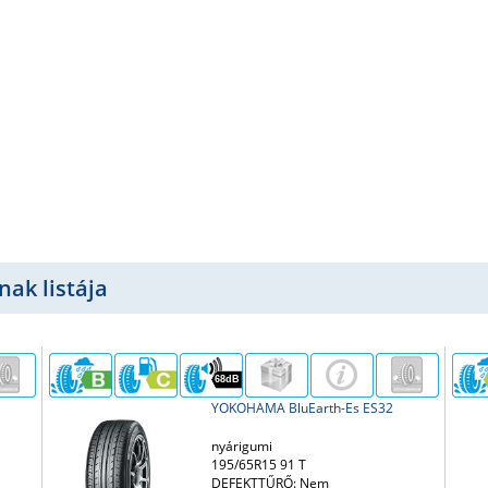
nak listája
68dB
YOKOHAMA BluEarth-Es ES32
nyárigumi
195/65R15 91 T
DEFEKTTŰRŐ: Nem