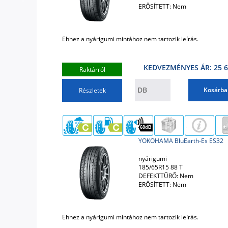
ERŐSÍTETT: Nem
Ehhez a nyárigumi mintához nem tartozik leírás.
KEDVEZMÉNYES ÁR: 25 6
Raktárról
Kosárba
Részletek
68dB
YOKOHAMA BluEarth-Es ES32
nyárigumi
185/65R15 88 T
DEFEKTTŰRŐ: Nem
ERŐSÍTETT: Nem
Ehhez a nyárigumi mintához nem tartozik leírás.