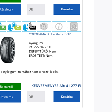
Kosárba
Részletek
68dB
YOKOHAMA BluEarth-Es ES32
nyárigumi
215/55R16 93 H
DEFEKTTŰRŐ: Nem
ERŐSÍTETT: Nem
 a nyárigumi mintához nem tartozik leírás.
KEDVEZMÉNYES ÁR: 41 277 Ft
Raktárról
Kosárba
Részletek