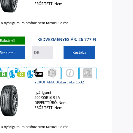
ERŐSÍTETT: Nem
 a nyárigumi mintához nem tartozik leírás.
KEDVEZMÉNYES ÁR: 26 777 Ft
Raktárról
Kosárba
Részletek
68dB
YOKOHAMA BluEarth-Es ES32
nyárigumi
205/55R16 91 V
DEFEKTTŰRŐ: Nem
ERŐSÍTETT: Nem
 a nyárigumi mintához nem tartozik leírás.