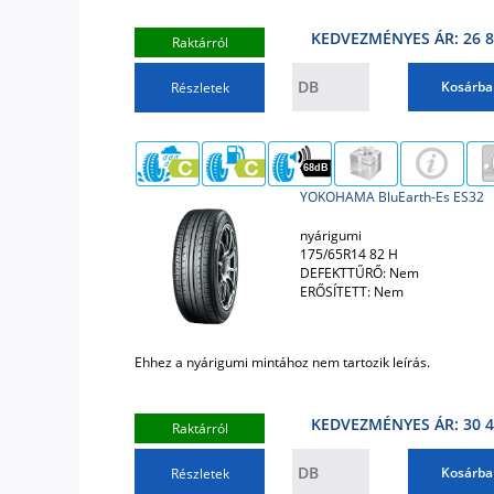
KEDVEZMÉNYES ÁR: 26 8
Raktárról
Kosárba
Részletek
68dB
YOKOHAMA BluEarth-Es ES32
nyárigumi
175/65R14 82 H
DEFEKTTŰRŐ: Nem
ERŐSÍTETT: Nem
Ehhez a nyárigumi mintához nem tartozik leírás.
KEDVEZMÉNYES ÁR: 30 4
Raktárról
Kosárba
Részletek