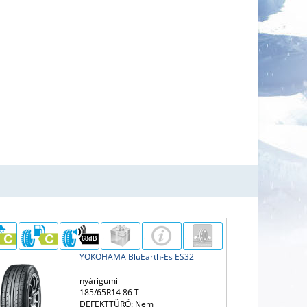
68dB
YOKOHAMA BluEarth-Es ES32
nyárigumi
185/65R14 86 T
DEFEKTTŰRŐ: Nem