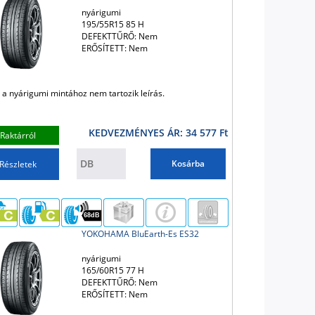
nyárigumi
195/55R15 85 H
DEFEKTTŰRŐ: Nem
ERŐSÍTETT: Nem
 a nyárigumi mintához nem tartozik leírás.
KEDVEZMÉNYES ÁR: 34 577 Ft
Raktárról
Kosárba
Részletek
68dB
YOKOHAMA BluEarth-Es ES32
nyárigumi
165/60R15 77 H
DEFEKTTŰRŐ: Nem
ERŐSÍTETT: Nem