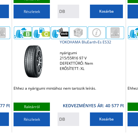
Kosárba
Részletek
68dB
YOKOHAMA BluEarth-Es ES32
nyárigumi
215/55R16 97 V
DEFEKTTŰRŐ: Nem
ERŐSÍTETT: XL
Ehhez a nyárigumi mintához nem tartozik leírás.
Ehhez
77 Ft
KEDVEZMÉNYES ÁR: 40 577 Ft
Raktárról
Kosárba
Részletek