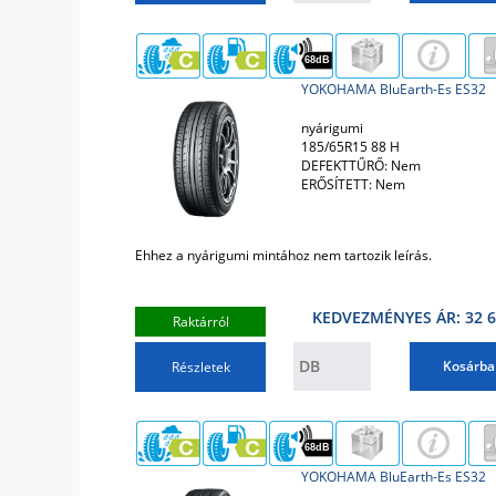
68dB
YOKOHAMA BluEarth-Es ES32
nyárigumi
185/65R15 88 H
DEFEKTTŰRŐ: Nem
ERŐSÍTETT: Nem
Ehhez a nyárigumi mintához nem tartozik leírás.
KEDVEZMÉNYES ÁR: 32 6
Raktárról
Kosárba
Részletek
68dB
YOKOHAMA BluEarth-Es ES32