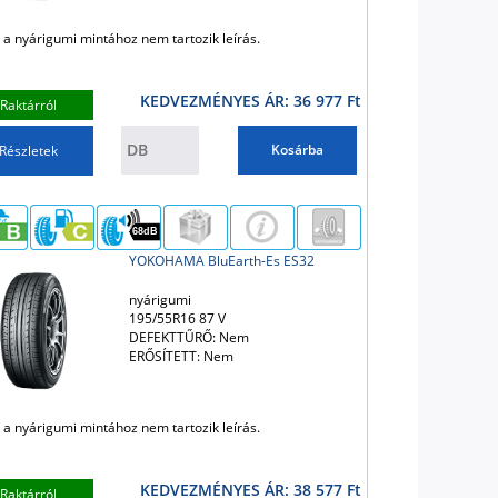
 a nyárigumi mintához nem tartozik leírás.
KEDVEZMÉNYES ÁR: 36 977 Ft
Raktárról
Kosárba
Részletek
68dB
YOKOHAMA BluEarth-Es ES32
nyárigumi
195/55R16 87 V
DEFEKTTŰRŐ: Nem
ERŐSÍTETT: Nem
 a nyárigumi mintához nem tartozik leírás.
KEDVEZMÉNYES ÁR: 38 577 Ft
Raktárról