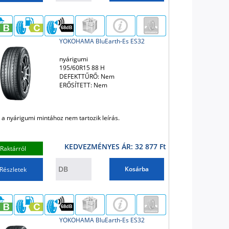
68dB
YOKOHAMA BluEarth-Es ES32
nyárigumi
195/60R15 88 H
DEFEKTTŰRŐ: Nem
ERŐSÍTETT: Nem
 a nyárigumi mintához nem tartozik leírás.
KEDVEZMÉNYES ÁR: 32 877 Ft
Raktárról
Kosárba
Részletek
68dB
YOKOHAMA BluEarth-Es ES32