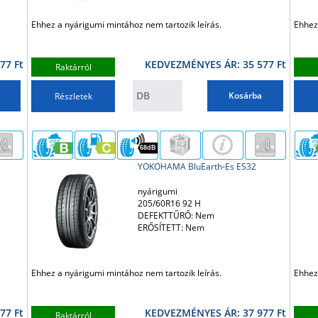
Ehhez a nyárigumi mintához nem tartozik leírás.
Ehhez
77 Ft
KEDVEZMÉNYES ÁR: 35 577 Ft
Raktárról
Kosárba
Részletek
68dB
YOKOHAMA BluEarth-Es ES32
nyárigumi
205/60R16 92 H
DEFEKTTŰRŐ: Nem
ERŐSÍTETT: Nem
Ehhez a nyárigumi mintához nem tartozik leírás.
Ehhez
77 Ft
KEDVEZMÉNYES ÁR: 37 977 Ft
Raktárról