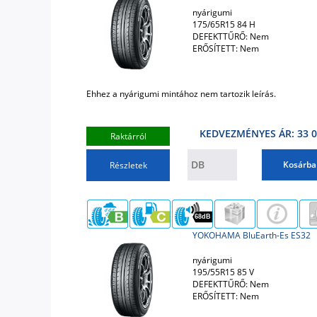
nyárigumi
175/65R15 84 H
DEFEKTTŰRŐ: Nem
ERŐSÍTETT: Nem
Ehhez a nyárigumi mintához nem tartozik leírás.
KEDVEZMÉNYES ÁR: 33 0
Raktárról
Kosárba
Részletek
68dB
YOKOHAMA BluEarth-Es ES32
nyárigumi
195/55R15 85 V
DEFEKTTŰRŐ: Nem
ERŐSÍTETT: Nem