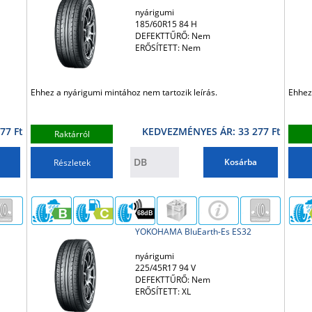
nyárigumi
185/60R15 84 H
DEFEKTTŰRŐ: Nem
ERŐSÍTETT: Nem
Ehhez a nyárigumi mintához nem tartozik leírás.
Ehhez
77 Ft
KEDVEZMÉNYES ÁR: 33 277 Ft
Raktárról
Kosárba
Részletek
68dB
YOKOHAMA BluEarth-Es ES32
nyárigumi
225/45R17 94 V
DEFEKTTŰRŐ: Nem
ERŐSÍTETT: XL