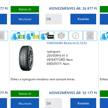
77 Ft
KEDVEZMÉNYES ÁR: 26 877 Ft
Raktárról
Kosárba
Részletek
68dB
YOKOHAMA BluEarth-Es ES32
nyárigumi
205/55R16 91 V
DEFEKTTŰRŐ: Nem
ERŐSÍTETT: Nem
Ehhez a nyárigumi mintához nem tartozik leírás.
Ehhez
77 Ft
KEDVEZMÉNYES ÁR: 32 177 Ft
Raktárról
Kosárba
Részletek