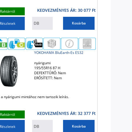
KEDVEZMÉNYES ÁR: 30 077 Ft
Raktárról
Kosárba
Részletek
68dB
YOKOHAMA BluEarth-Es ES32
nyárigumi
195/55R16 87 H
DEFEKTTŰRŐ: Nem
ERŐSÍTETT: Nem
 a nyárigumi mintához nem tartozik leírás.
KEDVEZMÉNYES ÁR: 32 377 Ft
Raktárról
Kosárba
Részletek