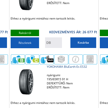
ERŐSÍTETT: Nem
Ehhez a nyárigumi mintához nem tartozik leírás.
Ehhez
77 Ft
KEDVEZMÉNYES ÁR: 26 077 Ft
Raktárról
Kosárba
Részletek
68dB
YOKOHAMA BluEarth-Es ES32
nyárigumi
195/65R15 91 H
DEFEKTTŰRŐ: Nem
ERŐSÍTETT: Nem
Ehhez a nyárigumi mintához nem tartozik leírás.
Ehhez